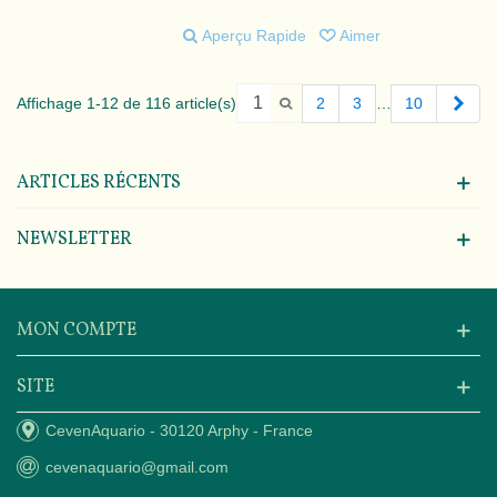
Aperçu Rapide
Aimer
Suiv
Affichage 1-12 de 116 article(s)
2
3
…
10
ARTICLES RÉCENTS
NEWSLETTER
MON COMPTE
SITE
CevenAquario - 30120 Arphy - France
cevenaquario@gmail.com