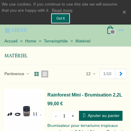
We use cookies. If you continue to use this site we will assume
that you are happy with it.
Read more
×
Got It
MENU
0
Accueil
>
Home
>
Terrariophilie
>
Matériel
MATÉRIEL
Suiv
Pertinence
12
1/10
Rainforest Mini - Brumisation 2,2L
99,00 €
Ajouter au panier
-
+
Brumisateur pour terrariums tropicaux