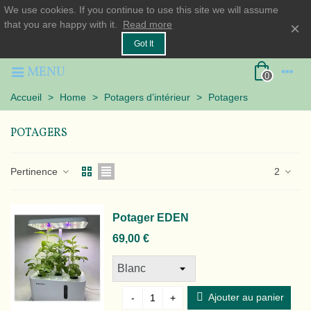
We use cookies. If you continue to use this site we will assume
that you are happy with it.
Read more
×
Got It
MENU
0
Accueil
>
Home
>
Potagers d’intérieur
>
Potagers
POTAGERS
Pertinence
2
Potager EDEN
69,00 €
Ajouter au panier
-
+