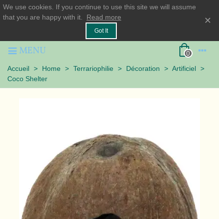
We use cookies. If you continue to use this site we will assume
that you are happy with it.
Read more
×
Got It
MENU
0
Accueil
>
Home
>
Terrariophilie
>
Décoration
>
Artificiel
>
Coco Shelter