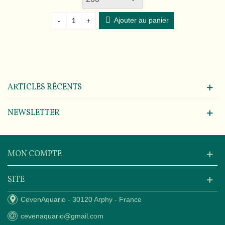
Ajouter au panier
-
+
ARTICLES RÉCENTS
NEWSLETTER
MON COMPTE
SITE
CevenAquario - 30120 Arphy - France
cevenaquario@gmail.com