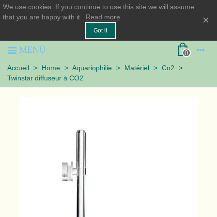
We use cookies. If you continue to use this site we will assume
that you are happy with it.
Read more
×
Got It
MENU
0
Accueil
>
Home
>
Aquariophilie
>
Matériel
>
Co2
>
Twinstar diffuseur à CO2