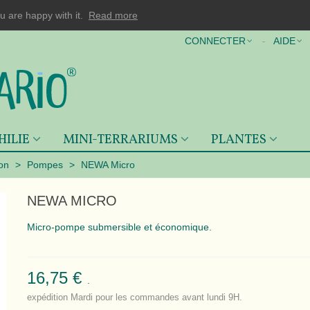
u are happy with it.
Read more
CONNECTER
AIDE
HILIE
MINI-TERRARIUMS
PLANTES
ion
>
Pompes
>
NEWA Micro
NEWA MICRO
Micro-pompe submersible et économique.
16,75 €
.
expédition Mardi pour les commandes avant lundi 9H.