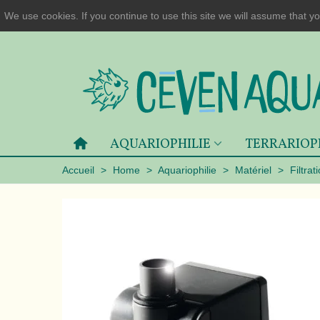
We use cookies. If you continue to use this site we will assume that yo
AQUARIOPHILIE
TERRARIOP
Accueil
>
Home
>
Aquariophilie
>
Matériel
>
Filtrat